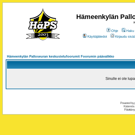
Hämeenkylän Pallo
K
Ohje
Haku
Käyttäjätiedot
Kirjaudu sisää
Hämeenkylän Palloseuran keskustelufoorumit Foorumin päävalikko
Sinulle ei ole lupa
Powered by
Käännös 
Päivittäny