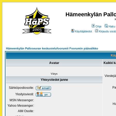
Hämeenkylän Pallo
K
Ohje
Haku
Käyttäjätiedot
Kirjaudu sisää
Hämeenkylän Palloseuran keskustelufoorumit Foorumin päävalikko
Käy
Avatar
Kaikki k
Vätys
Viestej
Yhteystiedot janne
Pa
Sähköpostiosoite:
Yksityisviesti:
MSN Messenger:
Ha
Yahoo Messenger:
AIM Osoite: