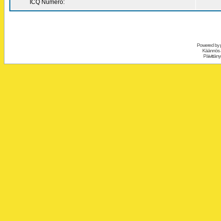
ICQ Numero:
Powered by
Käännös 
Päivittäny