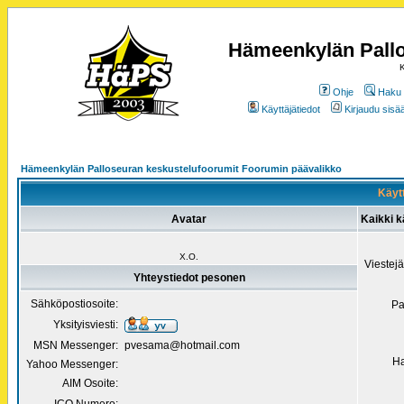
Hämeenkylän Pallo
K
Ohje
Haku
Käyttäjätiedot
Kirjaudu sisää
Hämeenkylän Palloseuran keskustelufoorumit Foorumin päävalikko
Käytt
Avatar
Kaikki k
X.O.
Viestej
Yhteystiedot pesonen
Sähköpostiosoite:
Pa
Yksityisviesti:
MSN Messenger:
pvesama@hotmail.com
Ha
Yahoo Messenger:
AIM Osoite: