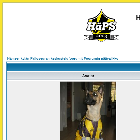
H
Hämeenkylän Palloseuran keskustelufoorumit Foorumin päävalikko
Avatar