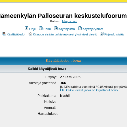
ämeenkylän Palloseuran keskustelufoorum
Kotisivu:
fchaps.com
Ohje
Haku
Käyttäjälista
Käyttäjäryhmät
Käyttäjätiedot
Kirjaudu sisään tarkistaaksesi yksityiset viestit
Kirjaudu sisään
Käyttäjätiedot :: bowx
Kaikki käyttäjästä bowx
Liittynyt:
27 Tam 2005
Viestejä yhteensä:
366
[6.43% kaikista viesteistä / 0.05 viestiä per päivä
Etsi kaikki viestit, jotka on kirjoittanut bowx
Paikkakunta:
Nuthill
Kotisivu:
Ammatti:
Harrastukset: