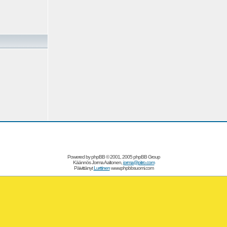
Powered by
phpBB
© 2001, 2005 phpBB Group
Käännös Jorma Aaltonen,
jorma@pitro.com
Päivittänyt
Lurttinen
www.phpbbsuomi.com