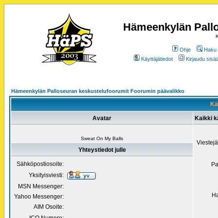
Hämeenkylän Pallo
K
Ohje
Haku
Käyttäjätiedot
Kirjaudu sisää
Hämeenkylän Palloseuran keskustelufoorumit Foorumin päävalikko
Käy
Avatar
Kaikki k
Sweat On My Balls
Viestej
Yhteystiedot julle
Sähköpostiosoite:
Pa
Yksityisviesti:
MSN Messenger:
Ha
Yahoo Messenger:
AIM Osoite: