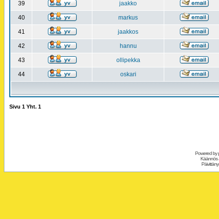
39
jaakko
40
markus
41
jaakkos
42
hannu
43
ollipekka
44
oskari
Sivu
1
Yht.
1
Powered by
Käännös 
Päivittäny