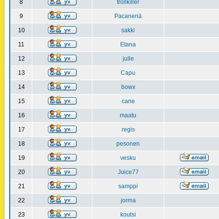
8
trollkiller
9
Pacanenä
10
sakki
11
Etana
12
julle
13
Capu
14
bowx
15
cane
16
maatu
17
regis
18
pesonen
19
vesku
20
Juice77
21
samppi
22
jorma
23
koutsi