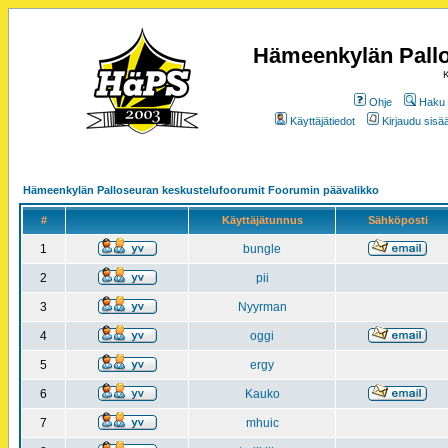
Hämeenkylän Pallo
K
Ohje
Haku
Käyttäjätiedot
Kirjaudu sisää
Hämeenkylän Palloseuran keskustelufoorumit Foorumin päävalikko
#
Käyttäjätunnus
Sähköposti
1
bungle
2
pii
3
Nyyrman
4
oggi
5
ergy
6
Kauko
7
mhuic