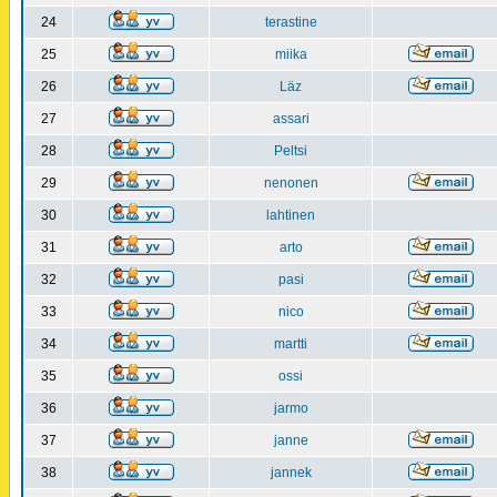
24
terastine
25
miika
26
Läz
27
assari
28
Peltsi
29
nenonen
30
lahtinen
31
arto
32
pasi
33
nico
34
martti
35
ossi
36
jarmo
37
janne
38
jannek