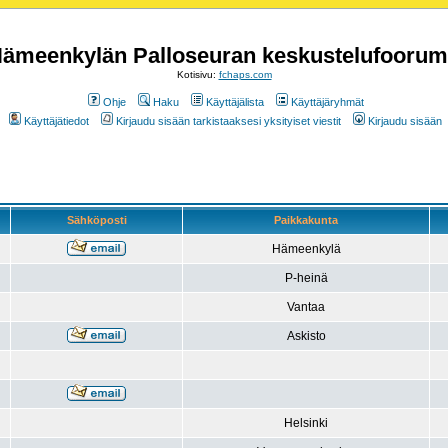
ämeenkylän Palloseuran keskustelufoorum
Kotisivu:
fchaps.com
Ohje
Haku
Käyttäjälista
Käyttäjäryhmät
Käyttäjätiedot
Kirjaudu sisään tarkistaaksesi yksityiset viestit
Kirjaudu sisään
Sähköposti
Paikkakunta
Hämeenkylä
P-heinä
Vantaa
Askisto
Helsinki