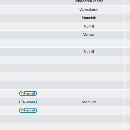
Vuosaaren kasino
Valkeakoski
Stonehill
Nuthill
Vantaa
Nuthill
Asapulco