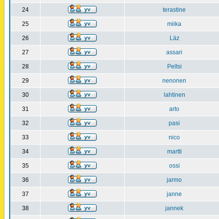
24
terastine
25
miika
26
Läz
27
assari
28
Peltsi
29
nenonen
30
lahtinen
31
arto
32
pasi
33
nico
34
martti
35
ossi
36
jarmo
37
janne
38
jannek