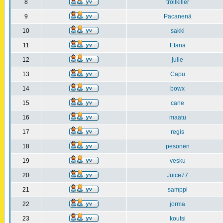
8
trollkiller
9
Pacanenä
10
sakki
11
Etana
12
julle
13
Capu
14
bowx
15
cane
16
maatu
17
regis
18
pesonen
19
vesku
20
Juice77
21
samppi
22
jorma
23
koutsi