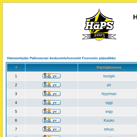
H
Hämeenkylän Palloseuran keskustelufoorumit Foorumin päävalikko
#
Käyttäjätunnus
1
bungle
2
pii
3
Nyyrman
4
oggi
5
ergy
6
Kauko
7
mhuic