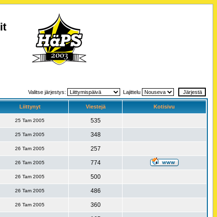
it
Valitse järjestys:
Lajittelu
Liittynyt
Viestejä
Kotisivu
535
25 Tam 2005
348
25 Tam 2005
257
26 Tam 2005
774
26 Tam 2005
500
26 Tam 2005
486
26 Tam 2005
360
26 Tam 2005