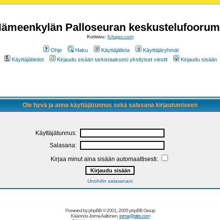
ämeenkylän Palloseuran keskustelufoorum
Kotisivu:
fchaps.com
Ohje
Haku
Käyttäjälista
Käyttäjäryhmät
Käyttäjätiedot
Kirjaudu sisään tarkistaaksesi yksityiset viestit
Kirjaudu sisään
Ole hyvä ja anna käyttäjätunnus sekä salasana kirjautumiseen
Käyttäjätunnus:
Salasana:
Kirjaa minut aina sisään automaattisesti:
Unohdin salasanani
Powered by
phpBB
© 2001, 2005 phpBB Group
Käännös Jorma Aaltonen,
jorma@pitro.com