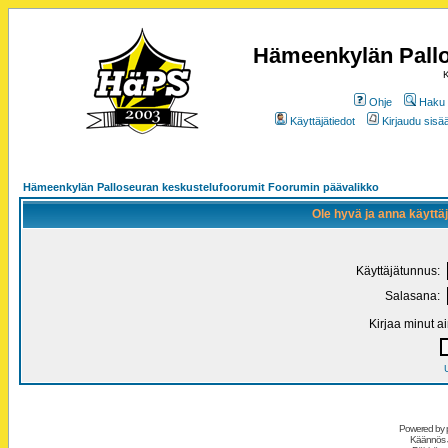
Hämeenkylän Pallo
K
Ohje
Haku
Käyttäjätiedot
Kirjaudu sisää
Hämeenkylän Palloseuran keskustelufoorumit Foorumin päävalikko
Ole hyvä ja anna käytt
Käyttäjätunnus:
Salasana:
Kirjaa minut a
Powered by
Käännös 