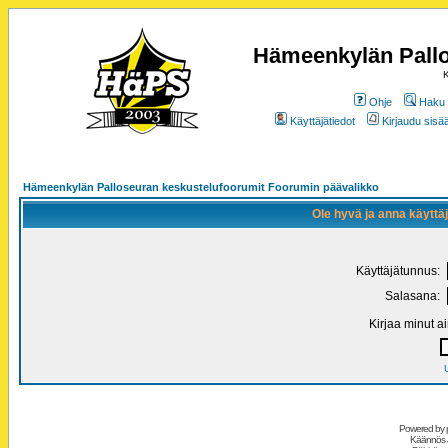
Hämeenkylän Pallo
K
Ohje
Haku
Käyttäjätiedot
Kirjaudu sisää
Hämeenkylän Palloseuran keskustelufoorumit Foorumin päävalikko
Ole hyvä ja anna käytt
Käyttäjätunnus:
Salasana:
Kirjaa minut a
Powered by
Käännös 