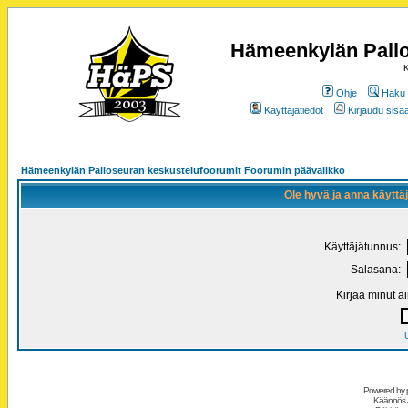
Hämeenkylän Pallo
K
Ohje
Haku
Käyttäjätiedot
Kirjaudu sisää
Hämeenkylän Palloseuran keskustelufoorumit Foorumin päävalikko
Ole hyvä ja anna käytt
Käyttäjätunnus:
Salasana:
Kirjaa minut a
Powered by
Käännös 