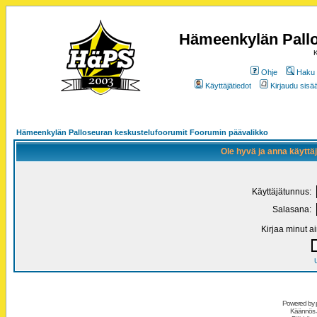
Hämeenkylän Pallo
K
Ohje
Haku
Käyttäjätiedot
Kirjaudu sisää
Hämeenkylän Palloseuran keskustelufoorumit Foorumin päävalikko
Ole hyvä ja anna käytt
Käyttäjätunnus:
Salasana:
Kirjaa minut a
Powered by
Käännös 