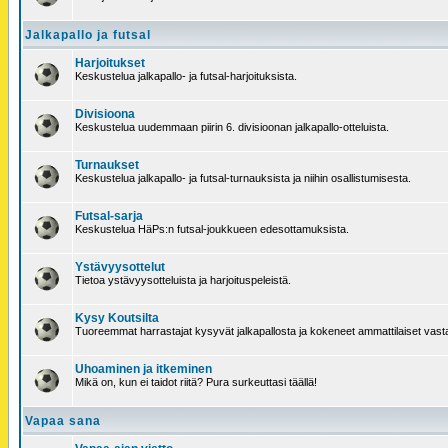
Jalkapallo ja futsal
Harjoitukset
Keskustelua jalkapallo- ja futsal-harjoituksista.
Divisioona
Keskustelua uudemmaan piirin 6. divisioonan jalkapallo-otteluista.
Turnaukset
Keskustelua jalkapallo- ja futsal-turnauksista ja niihin osallistumisesta.
Futsal-sarja
Keskustelua HäPs:n futsal-joukkueen edesottamuksista.
Ystävyysottelut
Tietoa ystävyysotteluista ja harjoituspeleistä.
Kysy Koutsilta
Tuoreemmat harrastajat kysyvät jalkapallosta ja kokeneet ammattilaiset vast
Uhoaminen ja itkeminen
Mikä on, kun ei taidot riitä? Pura surkeuttasi täällä!
Vapaa sana