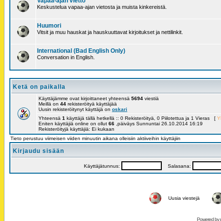
Vapaa-ajan vietto
Keskustelua vapaa-ajan vietosta ja muista kinkereistä.
Huumori
Vitsit ja muu hauskat ja hauskuuttavat kirjoitukset ja nettilinkit.
International (Bad English Only)
Conversation in English.
Ketä on paikalla
Käyttäjämme ovat kirjoittaneet yhteensä
5694
viestiä
Meillä on
44
rekisteröityä käyttäjää
Uusin rekisteröitynyt käyttäjä on
oskari
Yhteensä
1
käyttäjä tällä hetkellä :: 0 Rekisteröityä, 0 Piilotettua ja 1 Vieras [
Y
Eniten käyttäjiä online on ollut
66
,päiväys Sunnuntai 26.10.2014 16:19
Rekisteröityjä käyttäjiä: Ei kukaan
Tieto perustuu viimeisen viiden minuutin aikana olleisiin aktiiveihin käyttäjiin
Kirjaudu sisään
Käyttäjätunnus:
Salasana:
Uusia viestejä
Powered by