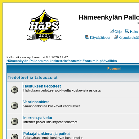
Hämeenkylän Pallo
K
Ohje
Haku
Käyttäjätiedot
Kirjaudu sisää
Kellonaika on nyt Lauantai 8.8.2026 11:47
Hämeenkylän Palloseuran keskustelufoorumit Foorumin päävalikko
Foorumi
Tiedotteet ja talousasiat
Hallituksen tiedotteet
Hallituksen tiedotteet joukkuetta koskevista asioista.
Varainhankinta
Varainhankintaa koskevat ehdotukset.
Internet-palvelut
Internet-palveluihin liittyvät tiedotteet.
Pelaajahankinnat ja potkut
Palaajahankintoja koskevat keskustelut.