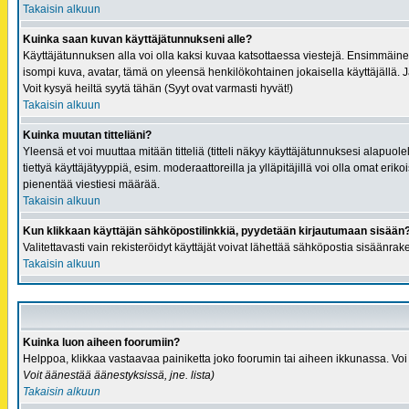
Takaisin alkuun
Kuinka saan kuvan käyttäjätunnukseni alle?
Käyttäjätunnuksen alla voi olla kaksi kuvaa katsottaessa viestejä. Ensimmäinen o
isompi kuva, avatar, tämä on yleensä henkilökohtainen jokaisella käyttäjällä. Jär
Voit kysyä heiltä syytä tähän (Syyt ovat varmasti hyvät!)
Takaisin alkuun
Kuinka muutan titteliäni?
Yleensä et voi muuttaa mitään titteliä (titteli näkyy käyttäjätunnuksesi alapuol
tiettyä käyttäjätyyppiä, esim. moderaattoreilla ja ylläpitäjillä voi olla omat eriko
pienentää viestiesi määrää.
Takaisin alkuun
Kun klikkaan käyttäjän sähköpostilinkkiä, pyydetään kirjautumaan sisään
Valitettavasti vain rekisteröidyt käyttäjät voivat lähettää sähköpostia sisään
Takaisin alkuun
Kuinka luon aiheen foorumiin?
Helppoa, klikkaa vastaavaa painiketta joko foorumin tai aiheen ikkunassa. Voi oll
Voit äänestää äänestyksissä, jne.
lista)
Takaisin alkuun