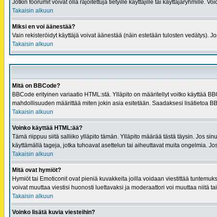
Jotkin foorumit voivat olla rajoitettuja tietyille käyttäjille tai käyttäjäryhmille
Takaisin alkuun
Miksi en voi äänestää?
Vain rekisteröidyt käyttäjä voivat äänestää (näin estetään tulosten vedätys). Jos 
Takaisin alkuun
Mitä on BBCode?
BBCode erityinen variaatio HTML:stä. Ylläpito on määritellyt voitko käyttää BB
mahdollisuuden määrittää miten jokin asia esitetään. Saadaksesi lisätietoa B
Takaisin alkuun
Voinko käyttää HTML:ää?
Tämä riippuu siitä salliiko ylläpito tämän. Ylläpito määrää tästä täysin. Jos s
käyttämällä tageja, jotka tuhoavat asettelun tai aiheuttavat muita ongelmia. Jos
Takaisin alkuun
Mitä ovat hymiöt?
Hymiöt tai Emoticonit ovat pieniä kuvakkeita joilla voidaan viestittää tuntemuksia
voivat muuttaa viestisi huonosti luettavaksi ja moderaattori voi muuttaa niitä t
Takaisin alkuun
Voinko lisätä kuvia viesteihin?