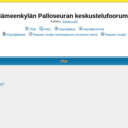
ämeenkylän Palloseuran keskustelufoorum
Kotisivu:
fchaps.com
Ohje
Haku
Käyttäjälista
Käyttäjäryhmät
Käyttäjätiedot
Kirjaudu sisään tarkistaaksesi yksityiset viestit
Kirjaudu sisään
Ohje
la?