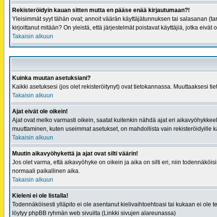
Rekisteröidyin kauan sitten mutta en pääse enää kirjautumaan?!
Yleisimmät syyt tähän ovat; annoit väärän käyttäjätunnuksen tai salasanan (tark
kirjoittanut mitään? On yleistä, että järjestelmät poistavat käyttäjiä, jotka eivä
Takaisin alkuun
Kuinka muutan asetuksiani?
Kaikki asetuksesi (jos olet rekisteröitynyt) ovat tietokannassa. Muuttaaksesi tie
Takaisin alkuun
Ajat eivät ole oikein!
Ajat ovat melko varmasti oikein, saatat kuitenkin nähdä ajat eri aikavyöhykke
muuttaminen, kuten useimmat asetukset, on mahdollista vain rekisteröidyille käytt
Takaisin alkuun
Muutin aikavyöhykettä ja ajat ovat silti väärin!
Jos olet varma, että aikavyöhyke on oikein ja aika on silti eri, niin todennäköi
normaali paikallinen aika.
Takaisin alkuun
Kieleni ei ole listalla!
Todennäköisesti ylläpito ei ole asentanut kielivaihtoehtoasi tai kukaan ei ole t
löytyy phpBB ryhmän web sivuilta (Linkki sivujen alareunassa)