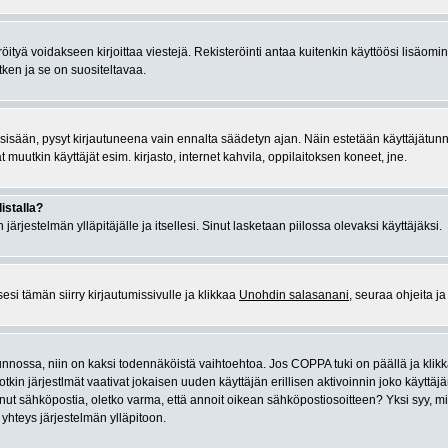
öityä voidakseen kirjoittaa viestejä. Rekisteröinti antaa kuitenkin käyttöösi lisäomin
etken ja se on suositeltavaa.
 sisään, pysyt kirjautuneena vain ennalta säädetyn ajan. Näin estetään käyttäjätunn
muutkin käyttäjät esim. kirjasto, internet kahvila, oppilaitoksen koneet, jne.
istalla?
 järjestelmän ylläpitäjälle ja itsellesi. Sinut lasketaan piilossa olevaksi käyttäjäksi.
esi tämän siirry kirjautumissivulle ja klikkaa
Unohdin salasanani
, seuraa ohjeita j
kunnossa, niin on kaksi todennäköistä vaihtoehtoa. Jos COPPA tuki on päällä ja klikk
otkin järjestlmät vaativat jokaisen uuden käyttäjän erillisen aktivoinnin joko käyttäjän
nut sähköpostia, oletko varma, että annoit oikean sähköpostiosoitteen? Yksi syy, mik
 yhteys järjestelmän ylläpitoon.