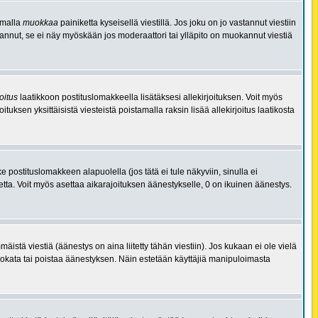
aamalla
muokkaa
painiketta kyseisellä viestillä. Jos joku on jo vastannut viestiin
tannut, se ei näy myöskään jos moderaattori tai ylläpito on muokannut viestiä
oitus
laatikkoon postituslomakkeella lisätäksesi allekirjoituksen. Voit myös
ituksen yksittäisistä viesteistä poistamalla raksin lisää allekirjoitus laatikosta
 postituslomakkeen alapuolella (jos tätä ei tule näkyviin, sinulla ei
tta. Voit myös asettaa aikarajoituksen äänestykselle, 0 on ikuinen äänestys.
stä viestiä (äänestys on aina liitetty tähän viestiin). Jos kukaan ei ole vielä
uokata tai poistaa äänestyksen. Näin estetään käyttäjiä manipuloimasta