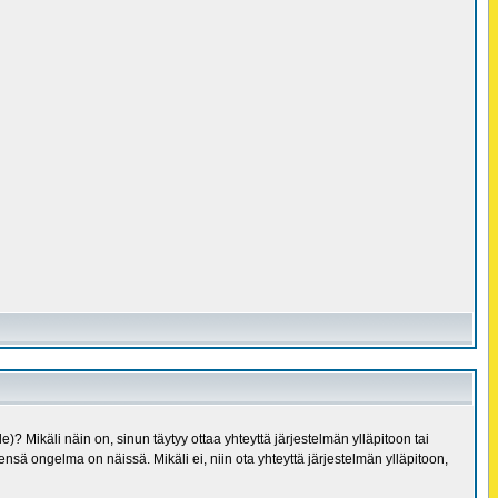
le)? Mikäli näin on, sinun täytyy ottaa yhteyttä järjestelmän ylläpitoon tai
leensä ongelma on näissä. Mikäli ei, niin ota yhteyttä järjestelmän ylläpitoon,