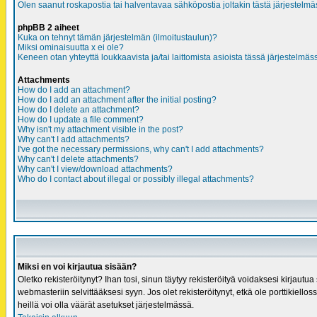
Olen saanut roskapostia tai halventavaa sähköpostia joltakin tästä järjestelmä
phpBB 2 aiheet
Kuka on tehnyt tämän järjestelmän (ilmoitustaulun)?
Miksi ominaisuutta x ei ole?
Keneen otan yhteyttä loukkaavista ja/tai laittomista asioista tässä järjestelmä
Attachments
How do I add an attachment?
How do I add an attachment after the initial posting?
How do I delete an attachment?
How do I update a file comment?
Why isn't my attachment visible in the post?
Why can't I add attachments?
I've got the necessary permissions, why can't I add attachments?
Why can't I delete attachments?
Why can't I view/download attachments?
Who do I contact about illegal or possibly illegal attachments?
Miksi en voi kirjautua sisään?
Oletko rekisteröitynyt? Ihan tosi, sinun täytyy rekisteröityä voidaksesi kirjautua
webmasteriin selvittääksesi syyn. Jos olet rekisteröitynyt, etkä ole porttikiellos
heillä voi olla väärät asetukset järjestelmässä.