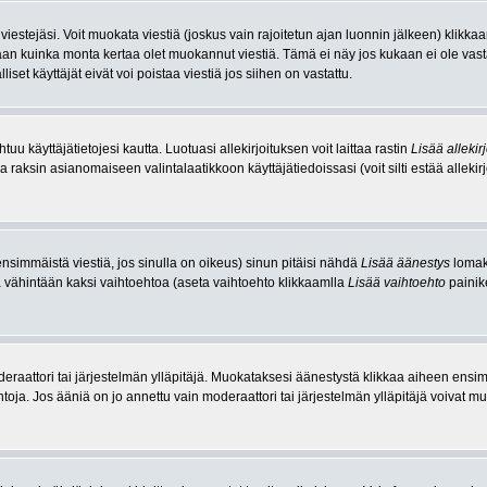
 viestejäsi. Voit muokata viestiä (joskus vain rajoitetun ajan luonnin jälkeen) klikk
taan kuinka monta kertaa olet muokannut viestiä. Tämä ei näy jos kukaan ei ole vas
iset käyttäjät eivät voi poistaa viestiä jos siihen on vastattu.
uu käyttäjätietojesi kautta. Luotuasi allekirjoituksen voit laittaa rastin
Lisää allekirj
la raksin asianomaiseen valintalaatikkoon käyttäjätiedoissasi (voit silti estää allekirjo
simmäistä viestiä, jos sinulla on oikeus) sinun pitäisi nähdä
Lisää äänestys
lomake
a vähintään kaksi vaihtoehtoa (aseta vaihtoehto klikkaamlla
Lisää vaihtoehto
painike
raattori tai järjestelmän ylläpitäjä. Muokataksesi äänestystä klikkaa aiheen ensimmäi
oja. Jos ääniä on jo annettu vain moderaattori tai järjestelmän ylläpitäjä voivat m