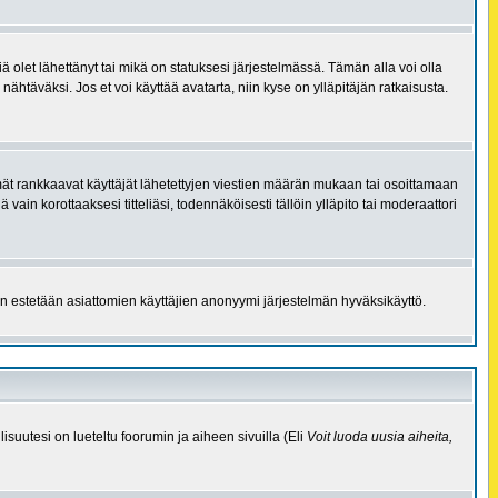
ä olet lähettänyt tai mikä on statuksesi järjestelmässä. Tämän alla voi olla
nähtäväksi. Jos et voi käyttää avatarta, niin kyse on ylläpitäjän ratkaisusta.
telmät rankkaavat käyttäjät lähetettyjen viestien määrän mukaan tai osoittamaan
jä vain korottaaksesi titteliäsi, todennäköisesti tällöin ylläpito tai moderaattori
äin estetään asiattomien käyttäjien anonyymi järjestelmän hyväksikäyttö.
isuutesi on lueteltu foorumin ja aiheen sivuilla (Eli
Voit luoda uusia aiheita,