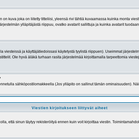
n kuva joka on liitetty titteliisi, yleensä rivi tähtiä kuvaamassa kuinka monta viesti
jestelmän ylläpitäjästä riippuu, ovatko avatarit sallittuja ja kuinka avatarit tuodaan 
ella viesteissä ja käyttäjätiedoissasi käytetystä tyylistä riippuen). Useimmat järjes
istittelit. Ole hyvä äläkä turhaan rasita järjestelmää kirjoittamalla tarpeettomia vieste
?
rakennetulla sähköpostilomakkeella (Jos ylläpito on sallinut tämän ominaisuuden). N
Viestien kirjoitukseen liittyvät aiheet
a, että sinun täytyy rekisteröityä ennen kuin voit kirjoittaa viestin. Toimintamahdoll