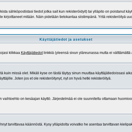
ista sähköpostistasi tiedot jotka sait kun rekisteröidyit) tai ylläpito on poistanut 
t ole kirjoittaneet mitään. Näin pidetään tietokantaa siistimpänä. Yritä rekisteröityä 
Käyttäjätiedot ja asetukset
tojasi klikkaa
Käyttäjätiedot
linkkiä (yleensä sivun yläreunassa mutta ei välttämättä
eltä kuin missä olet. Mikäli kyse on tästä täytyy sinun muuttaa käyttäjätiedoissasi
äjille. Joten jos et ole rekisteröitynyt, nyt on hyvä hetki rekisteröityä.
sin vaihtoehto on kesäajan käyttö. Järjestelmää ei ole suunniteltu ottamaan huomioon t
ehnyt tarvittavaa käännöstä. Kysy ylläpidolta voivatko he asentaa tarvittavan kielipa