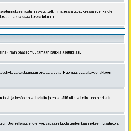
käyttäjätunnuksesi jostain syystä. Jälkimmäisessä tapauksessa et ehkä ole
uudestaan ja ota osaa keskusteluihin.
 aina). Näin pääset muuttamaan kaikkia asetuksiasi.
 aikavyöhykettä vastaamaan oikeaa aluetta. Huomaa, että aikavyöhykkeen
alvi- ja kesäajan vaihteluita joten kesällä aika voi olla tunnin eri kuin
ketin. Jos sellaista ei ole, voit vapaasti luoda uuden käännöksen. Lisätietoja