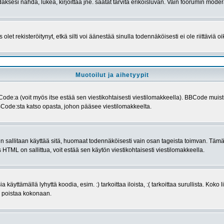
. Voidaksesi nähdä, lukea, kirjoittaa jne. saatat tarvita erikoisluvan. Vain foorumin mod
olet rekisteröitynyt, etkä silti voi äänestää sinulla todennäköisesti ei ole riittäviä o
Muotoilut ja aihetyypit
Code:a (voit myös itse estää sen viestikohtaisesti viestilomakkeella). BBCode muis
BCode:sta katso opasta, johon pääsee viestilomakkeelta.
inun sallitaan käyttää sitä, huomaat todennäköisesti vain osan tageista toimvan. Täm
 HTML on sallittua, voit estää sen käytön viestikohtaisesti viestilomakkeella.
 käyttämällä lyhyttä koodia, esim. :) tarkoittaa iloista, :( tarkoittaa surullista. Kok
ai poistaa kokonaan.