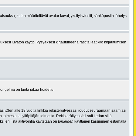
aisuuksa, kuten määriteltävät avatar kuvat, yksityisviestit, sähköpostin lähetys
uksesi luvaton käyttö. Pysyäksesi kirjautuneena rastita laatikko kirjautumisen
a ongelma on tuota pikaa hoidettu.
asit
Olen alle 18 vuotta
linkkiä rekisteröityessäsi joudut seuraamaan saamiasi
 toimesta tai ylläpitäjän toimesta. Rekisteröityessäsi sait tiedon siitä
si erillistä aktivointia käytetään on
törkeiden
käyttäjien karsiminen estämällä