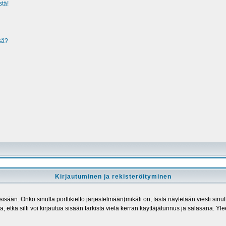
stä!
ssä?
Kirjautuminen ja rekisteröityminen
 sisään. Onko sinulla porttikielto järjestelmään(mikäli on, tästä näytetään viesti sinul
sa, etkä silti voi kirjautua sisään tarkista vielä kerran käyttäjätunnus ja salasana. Y