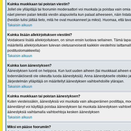
Kuinka muokkaan tai poistan viestin?
Jollet ole ylläpitäjä tai foorumin moderaattori voi muokata ja poistaa vain omia
näet pienen palan tekstiä viestin alapuolella kun palaat aiheeseen, näin lista
(heidän tulisi jättää tieto, mitä he ovat muokanneet ja miksi). Huomaa, että tavall
Takaisin alkuun
Kuinka lisään allekirjoituksen viestiini?
Voidaksesi lisätä allekirjoituksen, on sinun ensin luotava sellainen. Tämä tapaht
määritellä allekirjoituksen tulevan oletusarvoisesti kaikkiin viesteihisi laittamal
postituslomakkeella)
Takaisin alkuun
Kuinka luon äänestyksen?
Äänestyksen luonti on helppoa. Kun luot uuden aiheen (tai muokkaat aiheen en
todennäköisesti ole oikeutta luoda äänestyksiä). Anna äänestykselle otsikko j
Järjestelmän ylläpitäjä on määritellyt äänestyksen vaihtoehdoille ylärajan.
Takaisin alkuun
Kuinka muokkaan tai poistan äänestyksen?
Kuten viesteissäkin, äänestyksiä voi muokata vain alkuperäinen postittaja, mode
äänestänyt voi käyttäjä poistaa äänestyksen tai muokata äänestyksen vaihtoeht
äänestyksiä vaihtamalla vaihtoehtoja kesken äänestyksen
Takaisin alkuun
Miksi en pääse foorumiin?