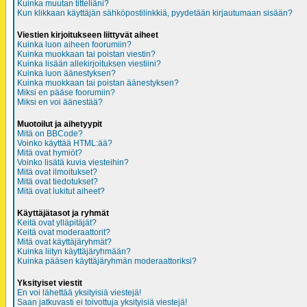
Kuinka muutan titteliäni?
Kun klikkaan käyttäjän sähköpostilinkkiä, pyydetään kirjautumaan sisään?
Viestien kirjoitukseen liittyvät aiheet
Kuinka luon aiheen foorumiin?
Kuinka muokkaan tai poistan viestin?
Kuinka lisään allekirjoituksen viestiini?
Kuinka luon äänestyksen?
Kuinka muokkaan tai poistan äänestyksen?
Miksi en pääse foorumiin?
Miksi en voi äänestää?
Muotoilut ja aihetyypit
Mitä on BBCode?
Voinko käyttää HTML:ää?
Mitä ovat hymiöt?
Voinko lisätä kuvia viesteihin?
Mitä ovat ilmoitukset?
Mitä ovat tiedotukset?
Mitä ovat lukitut aiheet?
Käyttäjätasot ja ryhmät
Keitä ovat ylläpitäjät?
Keitä ovat moderaattorit?
Mitä ovat käyttäjäryhmät?
Kuinka liityn käyttäjäryhmään?
Kuinka pääsen käyttäjäryhmän moderaattoriksi?
Yksityiset viestit
En voi lähettää yksityisiä viestejä!
Saan jatkuvasti ei toivottuja yksityisiä viestejä!