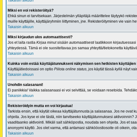
Takaisin alkuun
Miksi en voi rekisteröityä?
Ehkä sinun ei tarvitsekaan. Järjestelmän ylläpitäjä määrittelee täytyykö rekister
muille käyttäjille, käyttäjäryhmiin liittyminen, jne. Rekisteröityminen vie vain h
Takaisin alkuun
Miksi kirjaudun ulos automaattisesti?
Jos et laita rastia
Kirjaa minut sisään automaattisesti
laatikkoon kirjautuessasi
yhteydessä. Tämä ei ole suositeltavaa jos samaa yhteyttä/tietokonetta käyttävät 
Takaisin alkuun
Kuinka voin estää käyttäjätunnukseni näkymisen sen hetkisten käyttäjien l
Käyttäjätiedoissasi on optio
Piilota online status
, jos käytät tässä
kyllä
näyt vain
Takaisin alkuun
Unohdin salasanani!
Ei paniikkia! Vaikka salasanaasi ei voi selvittää, se voidaan resetoida. Tehdäks
Takaisin alkuun
Rekisteröidyin mutta en voi kirjautua!
Tarkista ensin, että käytät oikeaa käyttäjätunnusta ja salasanaa. Jos ne ovat 
ohjeita. Jos kyse ei ole tästä, niin tarvitseeko käyttäjätunnuksesi aktivoinnin? J
vaaditaanko aktivointi. Mikäli sait sähköpostia, noudata sen ohjeita. Jos et saa
anonyymi käyttö. Jos olet varma, että antamasi sähkööostiosoite oli oikein, ota
Takaisin alkuun