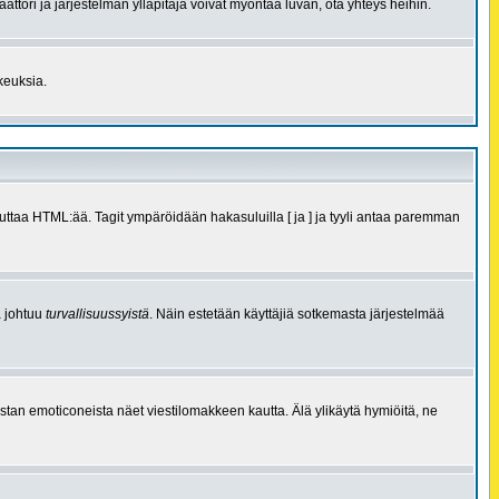
eraattori ja järjestelmän ylläpitäjä voivat myöntää luvan, ota yhteys heihin.
ikeuksia.
tuttaa HTML:ää. Tagit ympäröidään hakasuluilla [ ja ] ja tyyli antaa paremman
ä johtuu
turvallisuussyistä
. Näin estetään käyttäjiä sotkemasta järjestelmää
o listan emoticoneista näet viestilomakkeen kautta. Älä ylikäytä hymiöitä, ne