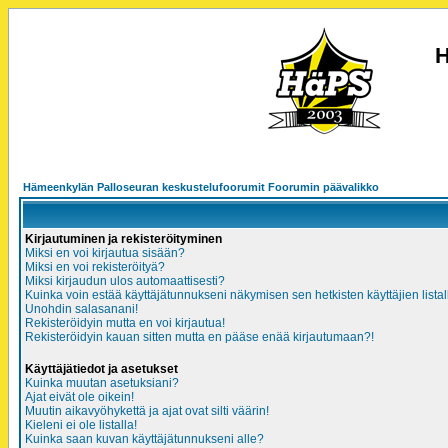
H
Hämeenkylän Palloseuran keskustelufoorumit Foorumin päävalikko
Kirjautuminen ja rekisteröityminen
Miksi en voi kirjautua sisään?
Miksi en voi rekisteröityä?
Miksi kirjaudun ulos automaattisesti?
Kuinka voin estää käyttäjätunnukseni näkymisen sen hetkisten käyttäjien listal
Unohdin salasanani!
Rekisteröidyin mutta en voi kirjautua!
Rekisteröidyin kauan sitten mutta en pääse enää kirjautumaan?!
Käyttäjätiedot ja asetukset
Kuinka muutan asetuksiani?
Ajat eivät ole oikein!
Muutin aikavyöhykettä ja ajat ovat silti väärin!
Kieleni ei ole listalla!
Kuinka saan kuvan käyttäjätunnukseni alle?